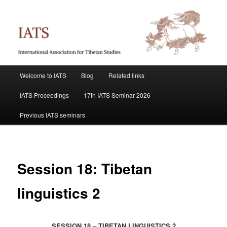
Skip
International Association for Tibetan Studies
to
primary
content
IATS
Main
Welcome to IATS
Blog
Related links
menu
IATS Proceedings
17th IATS Seminar 2026
Previous IATS seminars
Session 18: Tibetan
linguistics 2
SESSION 18 – TIBETAN LINGUISTICS 2