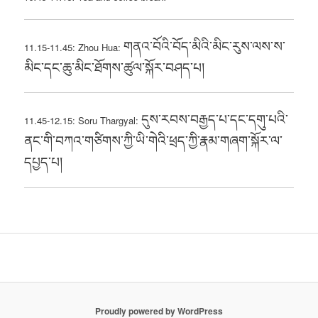
གནའ་བོའི་བོད་མིའི་མིང་རུས་ལས་ས་
11.15-11.45: Zhou Hua:
མིང་དང་ཆུ་མིང་ཐོགས་ཚུལ་སྐོར་བཤད་པ།
དུས་རབས་བརྒྱད་པ་དང་དགུ་པའི་
11.45-12.15: Soru Thargyal:
ནང་གི་བཀའ་གཙིགས་ཀྱི་ཡི་གེའི་ཕྲད་ཀྱི་རྣམ་གཞག་སྐོར་ལ་
དཔྱད་པ།
Proudly powered by WordPress