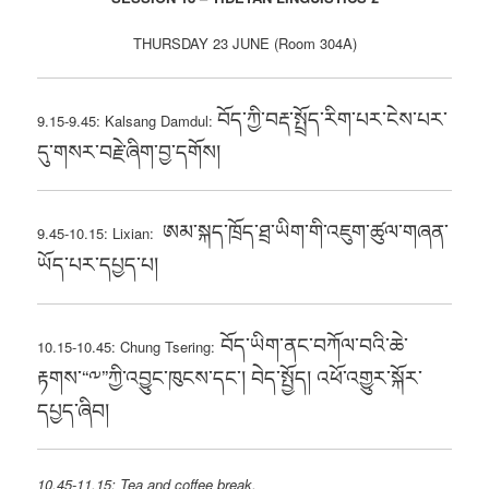
THURSDAY 23 JUNE (Room 304A)
བོད་ཀྱི་བརྡ་སྤྲོད་རིག་པར་ངེས་པར་
9.15-9.45: Kalsang Damdul:
དུ་གསར་བརྗེ་ཞིག་བྱ་དགོས།
ཨམ་སྐད་ཁྲོད་ཐྲ་ཡིག་གི་འཇུག་ཚུལ་གཞན་
9.45-10.15: Lixian:
ཡོད་པར་དཔྱད་པ།
བོད་ཡིག་ནང་བཀོལ་བའི་ཆེ་
10.15-10.45: Chung Tsering:
རྟགས་“༸”ཀྱི་འབྱུང་ཁུངས་དང་། བེད་སྤྱོད། འཕོ་འགྱུར་སྐོར་
དཔྱད་ཞིབ།
10.45-11.15: Tea and coffee break.