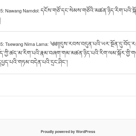
དངོས་གཙོ་དང་སེམས་གཙོའི་མཚན་ཉིད་རིག་པའི་སྐོར
15: Nawang Namdol:
།
༄༅།།དུས་རབས་བདུན་པའི་ཡར་སྔོན་དུ་བོད་
45: Tsewang Nima Lama:
ོད་ཀྱི་ཚད་མ་རིག་པའི་རྣམ་བཞག་གམ་མཚན་ཉིད་པའི་རིག་ལམ་སྐོར་གྱི་
དཔྱད་པའི་གཏམ་བདེན་པའི་དྲང་ཤིང་།
Proudly powered by WordPress