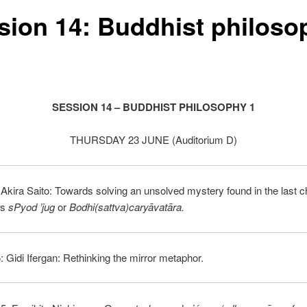
sion 14: Buddhist philoso
SESSION 14 – BUDDHIST PHILOSOPHY 1
THURSDAY 23 JUNE (Auditorium D)
 Akira Saito: Towards solving an unsolved mystery found in the last c
’s
sPyod ’jug
or
Bodhi(sattva)caryāvatāra.
: Gidi Ifergan: Rethinking the mirror metaphor.