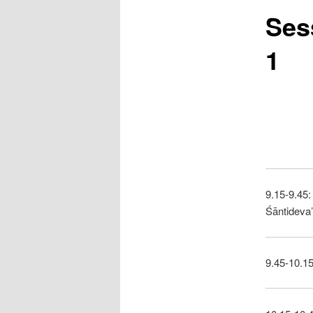
Ses
1
9.15-9.45:
Śāntideva
9.45-10.15