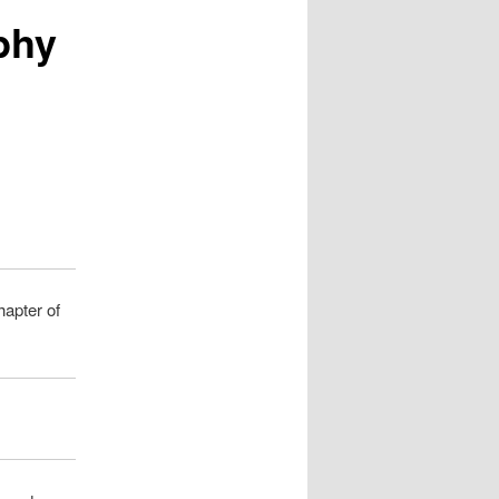
phy
hapter of