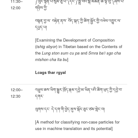
11:30–
༼ལུང་སྟོན་པ་སུམ་ཅུ་པ་༽དང་༼སྨྲ་བའི་སྒོ་མཚོན་ཆ་ལྟ་བུ་༽ཞེས་པ་
12:00
གཉིས་ཀྱི་
བསྟན་བྱ་ལ་ བརྟེན་ནས་ བོད་སྐད་ཀྱི་ཚིག་སྦྱོར་གྱི་འཕེལ་འགྱུར་ལ་
དཔྱད་པ།
[Examining the Development of Composition
(
tshig sbyor
) in Tibetan based on the Contents of
the
Lung ston sum cu pa
and
Smra ba’i sgo cha
mtshon cha lta bu
]
Lcags thar rgyal
12:00–
འཕྲུལ་ཆས་ཡིག་སྒྱུར་ཁྲོད་རྣམ་དབྱེ་མ་ཡིན་པའི་ཚིག་ཕྲད་ཀྱི་དབྱེ་བ་
12:30
དགར་
ལུགས་དང་ དེ་དག་གི་བྱེད་ནུས་སྐོར་ཅུང་ཙམ་གླེང་བ།
[A method for classifying non-case particles for
use in machine translation and its potential]