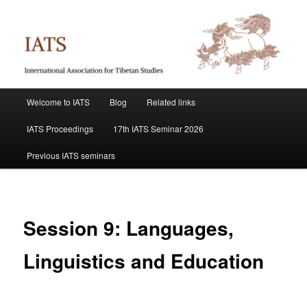
Skip
International Association for Tibetan Studies
to
primary
content
IATS
Main
Welcome to IATS
Blog
Related links
menu
IATS Proceedings
17th IATS Seminar 2026
Previous IATS seminars
Session 9: Languages,
Linguistics and Education